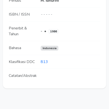
Penulis
M. Ibnurini
ISBN / ISSN
-----
Penerbit &
-
•
1986
Tahun
Bahasa
Indonesia
Klasifikasi DDC
813
Catatan/Abstrak